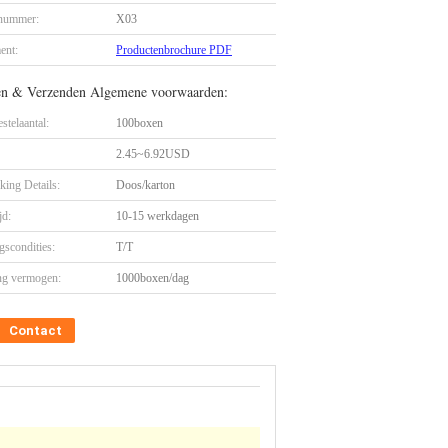
nummer:
X03
ent:
Productenbrochure PDF
en & Verzenden Algemene voorwaarden:
stelaantal:
100boxen
2.45~6.92USD
king Details:
Doos/karton
jd:
10-15 werkdagen
gscondities:
T/T
ng vermogen:
1000boxen/dag
Contact