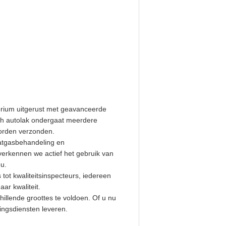
torium uitgerust met geavanceerde
tch autolak ondergaat meerdere
worden verzonden.
aatgasbehandeling en
 verkennen we actief het gebruik van
eu.
ot kwaliteitsinspecteurs, iedereen
ar kwaliteit.
hillende groottes te voldoen. Of u nu
ringsdiensten leveren.