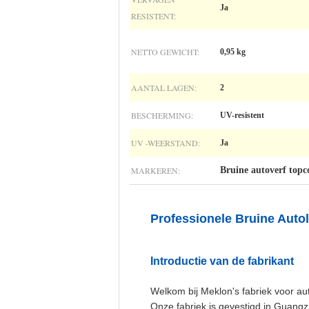
Ja
RESISTENT:
NETTO GEWICHT:
0,95 kg
AANTAL LAGEN:
2
BESCHERMING:
UV-resistent
UV -WEERSTAND:
Ja
MARKEREN:
Bruine autoverf topc
Professionele Bruine Auto
Introductie van de fabrikant
Welkom bij Meklon's fabriek voor au
Onze fabriek is gevestigd in Guangz