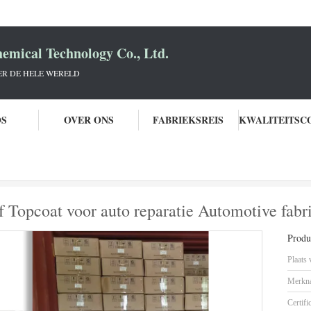
mical Technology Co., Ltd.
R DE HELE WERELD
OS
OVER ONS
FABRIEKSREIS
Professionele bruine autoverf Topcoat voor auto reparatie Automotive fabri
rf Topcoat voor auto reparatie Automotive fabr
Produc
Plaats
Merkn
Certifi