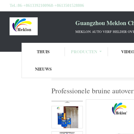
Tel.:
86-+8613392100968-+8613501528806
Guangzhou Meklon Che
MEKLON AUTO VERF HELDER OVE
THUIS
PRODUCTEN
VIDE
NIEUWS
Thuis
Producten
Autoverf bovenkleding
Professionele bruine autove