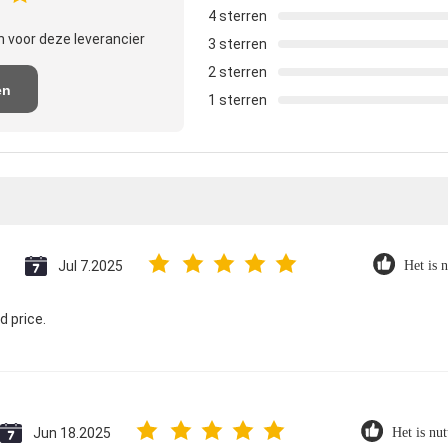
4 sterren
 voor deze leverancier
3 sterren
2 sterren
en
1 sterren
e
Jul 7.2025
Het is n
d price.
Jun 18.2025
Het is nut