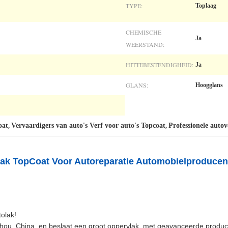
TYPE:
Toplaag
CHEMISCHE
Ja
WEERSTAND:
HITTEBESTENDIGHEID:
Ja
GLANS:
Hoogglans
oat
Vervaardigers van auto's Verf voor auto's Topcoat
Professionele auto
,
,
lak TopCoat Voor Autoreparatie Automobielproducen
tolak!
hou, China, en beslaat een groot oppervlak, met geavanceerde productie