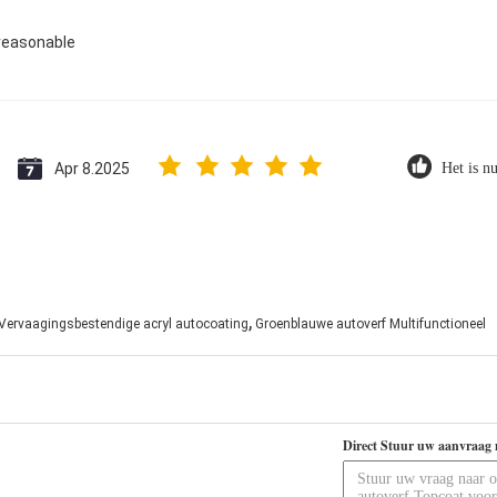
reasonable
Apr 8.2025
Het is nu
,
Vervaagingsbestendige acryl autocoating
Groenblauwe autoverf Multifunctioneel
Direct Stuur uw aanvraag 