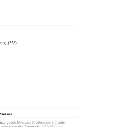
ttig. (358)
naar ons