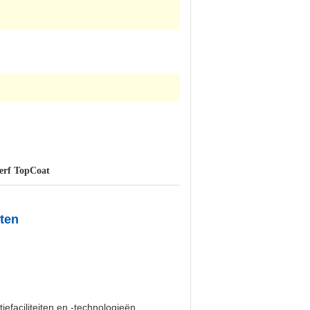
verf TopCoat
ten
faciliteiten en -technologieën,