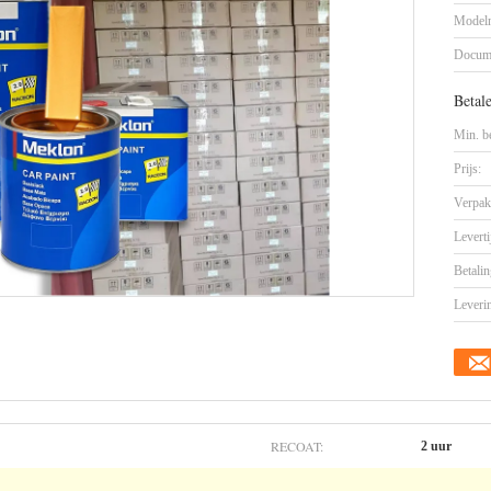
Model
Docum
Betal
Min. be
Prijs:
Verpak
Leverti
Betalin
Leveri
RECOAT:
2 uur