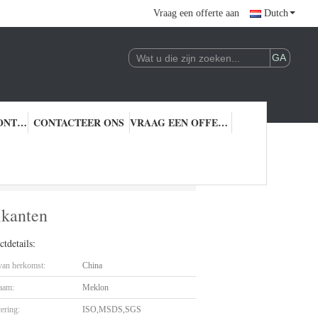
Vraag een offerte aan
Dutch
KWALITEITSCONTROLE
CONTACTEER ONS
VRAAG EEN OFFERTE AAN
kanten
ikanten
tdetails:
 van herkomst:
China
aam:
Meklon
cering:
ISO,MSDS,SGS