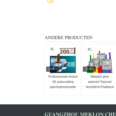
ANDERE PRODUCTEN
Professionele bruine
Metalen gele
2K autocoating
autoverf Topcoat
spectrophotometer
Vochtdicht Praktisch
Auto Refinish Repair
Anti Fade
Fabrikant Automotive
Auto Verf
GUANGZHOU MEKLON CHEM