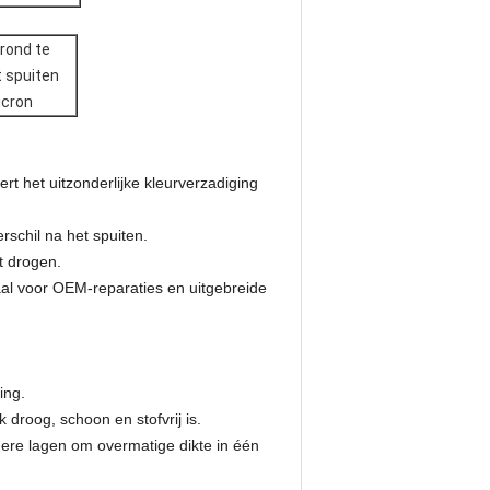
grond te
t spuiten
icron
 het uitzonderlijke kleurverzadiging
schil na het spuiten.
t drogen.
al voor OEM-reparaties en uitgebreide
ing.
droog, schoon en stofvrij is.
ere lagen om overmatige dikte in één