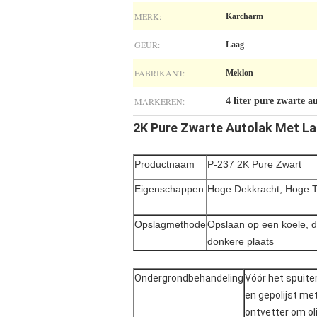
MERK:
Karcharm
GEUR:
Laag
FABRIKANT:
Meklon
MARKEREN:
4 liter pure zwarte a
2K Pure Zwarte Autolak Met La
Productnaam
P-237 2K Pure Zwart
Eigenschappen
Hoge Dekkracht, Hoge 
Opslagmethode
Opslaan op een koele, d
donkere plaats
Ondergrondbehandeling
Vóór het spuite
en gepolijst me
ontvetter om oli