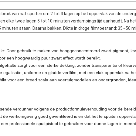
bruik van nat spuiten om 2 tot 3 lagen op het oppervlak van de onder
sen elke twee lagen 5 tot 10 minuten verdampingstijd aanhoudt. Na he
15 minuten staan. Daarna bakken. Dikte in droge filmtoestand: 35~50 m
: Door gebruik te maken van hooggeconcentreerd zwart pigment, levert
oor een hoogwaardig puur zwart effect wordt bereikt.
ehalte zorgt voor een sterke dekking, zonder transparantie of kleurver
de egalisatie, uniforme en gladde verffilm, met een vlak oppervlak na he
ikt voor een breed scala aan voertuigmodellen en ondergronden, idea
ssende verdunner volgens de productformuleverhouding voor de bereid
t de werkomgeving goed geventileerd is en dat het te spuiten oppervlak 
en professionele spuitpistool te gebruiken voor dunne lagen in meerd