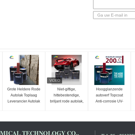
Grote Heldere Rode
Niet-giftige,
Hoogglanzende
Autolak Toplaag
hittebestendige,
autoverf Topcoat
Leverancier Autolak
briljant rode autolak,
Anti-corrosie UV-
Autolak Spuitverf
vervagingsbestendige
bescherming
toplaag voor auto's
Autoverfleverancier
Automotive Refinish
verf
ICAL TECHNOLOGY CO.,