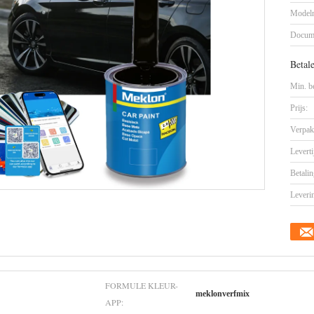
Model
Docum
Betal
Min. be
Prijs:
Verpak
Leverti
Betalin
Leveri
FORMULE KLEUR-
meklonverfmix
APP: