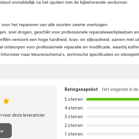
istool onmiddellijk na het spuiten met de bijbehorende verdunner.
kt voor het repareren van alle soorten zwarte voertuigen.
n, snel drogen, geschikt voor professionele reparatiewerkplaatsen en
erffilm vertoont een hoge hardheid, kras- en slijtvastheid, samen met 
l ontworpen voor professionele reparatie en modificatie, waarbij esthe
Informeer naar kleurenschema's, technische specificaties en inkoopinf
Ratingsnapshot
Het volgende is de
5 sterren
4 sterren
 voor deze leverancier
3 sterren
2 sterren
en
1 sterren