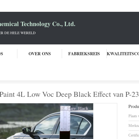
mical Technology Co., Ltd.
R DE HELE WERELD
OS
OVER ONS
FABRIEKSREIS
2K Pure Black Refinish Car Paint 4L Low Voc Deep Black Effect van P-237
 Paint 4L Low Voc Deep Black Effect van P-2
Produc
Plaats
Merkn
Certifi