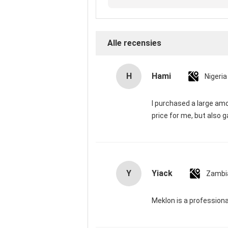
recensi
Alle recensies
H
Hami
Nigeria
I purchased a large am
price for me, but also g
Y
Yiack
Zambi
Meklon is a professiona