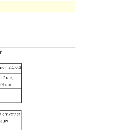
r
ner=2:1:0.3
s 2 uur,
 24 uur
t ontvetter
nieuw