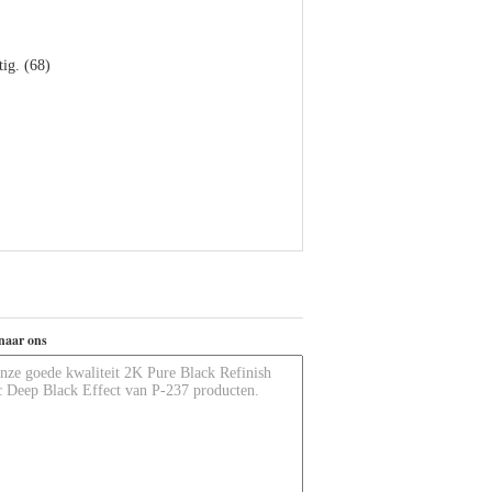
tig. (68)
naar ons