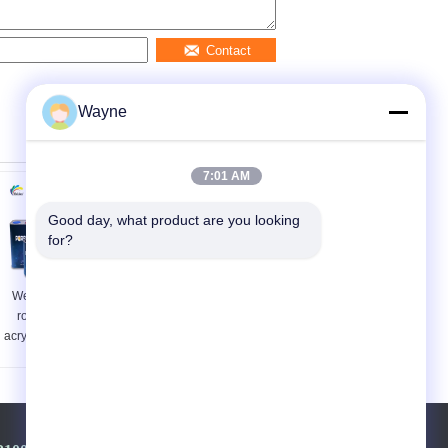
Contact
Wayne
7:01 AM
Good day, what product are you looking 
for?
Weerbestendige
ISO MSDS Autoverf
rode ijzeroxide
Toplaag Geurloos
acrylverf Duurzaam
Rood Oranje Kleur
veelzijdig
Eco-vriendelijke
Automotive Verf