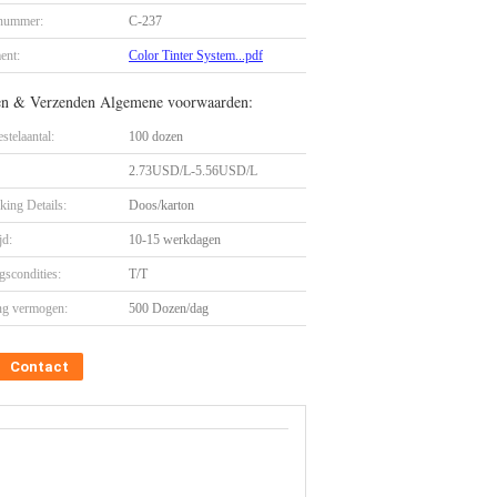
nummer:
C-237
ent:
Color Tinter System...pdf
en & Verzenden Algemene voorwaarden:
stelaantal:
100 dozen
2.73USD/L-5.56USD/L
king Details:
Doos/karton
jd:
10-15 werkdagen
gscondities:
T/T
ng vermogen:
500 Dozen/dag
Contact