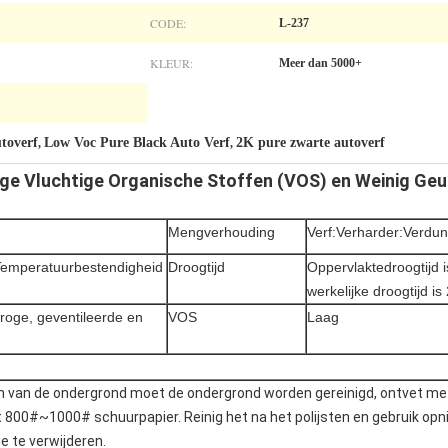
CODE:
L-237
KLEUR:
Meer dan 5000+
utoverf
Low Voc Pure Black Auto Verf
2K pure zwarte autoverf
,
,
ge Vluchtige Organische Stoffen (VOS) en Weinig Geu
Mengverhouding
Verf:Verharder:Verdun
Temperatuurbestendigheid
Droogtijd
Oppervlaktedroogtijd i
werkelijke droogtijd is
roge, geventileerde en
VOS
Laag
n van de ondergrond moet de ondergrond worden gereinigd, ontvet me
t 800#~1000# schuurpapier. Reinig het na het polijsten en gebruik op
e te verwijderen.