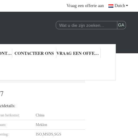
Vraag een offerte aan
Dutch
KWALITEITSCONTROLE
CONTACTEER ONS
VRAAG EEN OFFERTE AAN
37
tdetails:
 van herkomst:
China
aam:
Meklon
cering:
ISO,MSDS,SGS