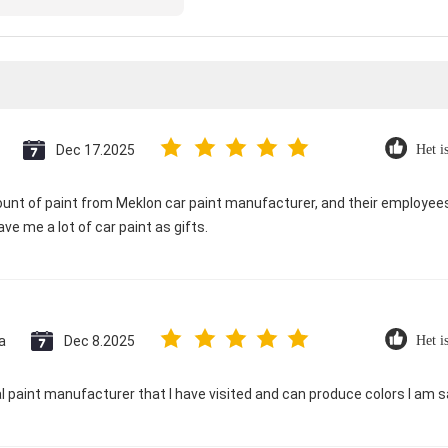
e
Dec 17.2025
Het i
ount of paint from Meklon car paint manufacturer, and their employees
ave me a lot of car paint as gifts.
a
Dec 8.2025
Het i
l paint manufacturer that I have visited and can produce colors I am sa