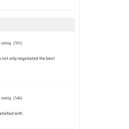
s nuttig. (565)
 not only negotiated the best
s nuttig. (546)
tisfied with.