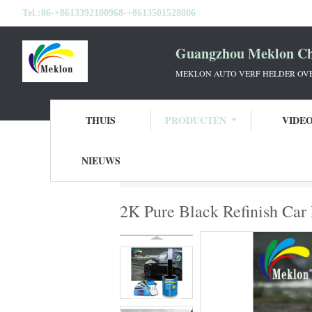
Tel.:
86-+8613392100968-+8613501528806
Guangzhou Meklon Che
MEKLON AUTO VERF HELDER OVE
THUIS
PRODUCTEN
VIDE
NIEUWS
Thuis
Producten
Autoverf bovenkleding
2K Pure Black Refinish Car