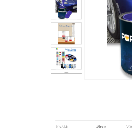
NAAM:
VO
Blauw