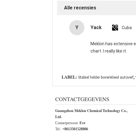
Alle recensies
Y
Yack
Cuba
Meklon has extensive e
chart. I really like it.
,
LABEL:
Stabiel helder bovenkleed autoverf
CONTACTGEGEVENS
Guangzhou Meklon Chemical Technology Co.,
Ltd.
Contactpersoon:
Eve
Tel.:
+8613501528806