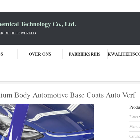
mical Technology Co., Ltd.
R DE HELE WERELD
OS
OVER ONS
FABRIEKSREIS
Hoogglanzend Solid Aluminium Body Automotive Base Coats Auto Verf
ium Body Automotive Base Coats Auto Verf
Produc
Plaats
Merkn
Certifi