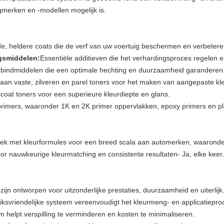
gmerken en -modellen mogelijk is.
, heldere coats die de verf van uw voertuig beschermen en verbetere
gsmiddelen:
Essentiële additieven die het verhardingsproces regelen e
bindmiddelen die een optimale hechting en duurzaamheid garanderen
aan vaste, zilveren en parel toners voor het maken van aangepaste kl
oat toners voor een superieure kleurdiepte en glans.
primers, waaronder 1K en 2K primer oppervlakken, epoxy primers en pla
ek met kleurformules voor een breed scala aan automerken, waaronder
oor nauwkeurige kleurmatching en consistente resultaten- Ja, elke keer.
ijn ontworpen voor uitzonderlijke prestaties, duurzaamheid en uiterlijk
ksvriendelijke systeem vereenvoudigt het kleurmeng- en applicatiepro
m helpt verspilling te verminderen en kosten te minimaliseren.