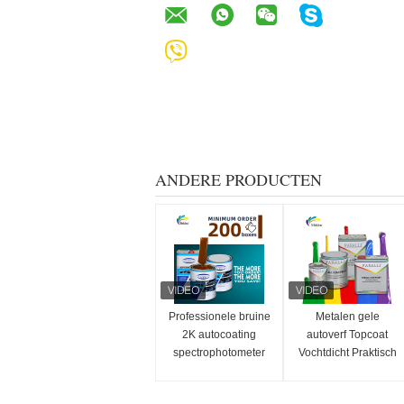
ANDERE PRODUCTEN
Professionele bruine
Metalen gele
2K autocoating
autoverf Topcoat
spectrophotometer
Vochtdicht Praktisch
Auto Refinish Repair
Anti Fade
Fabrikant Automotive