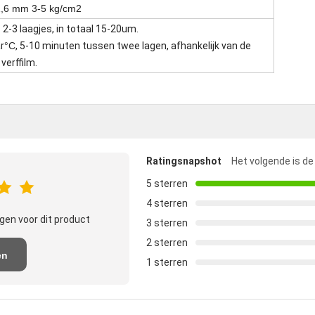
-1,6 mm 3-5 kg/cm2
: 2-3 laagjes, in totaal 15-20um.
ar
°C
, 5-10 minuten tussen twee lagen, afhankelijk van de
verffilm.
Ratingsnapshot
Het volgende is de
5 sterren
4 sterren
gen voor dit product
3 sterren
2 sterren
en
1 sterren
e