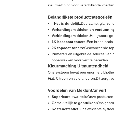
kleurmatching voor verschillende voertui
Belangrijkste productcategorieën
- Het is duidelijk.
Duurzame, glanzende
Verhardingsmiddelen en verdunnin
Verbindingsmiddelen:
Hoogwaardige 
1K basecoat toners:
Een breed scala 
2K topcoat toners:
Geavanceerde topc
Primers:
Een uitgebreide selectie van 
oppervlakken voor verf te bereiden.
Kleurmatching Uitmuntendheid
Ons systeem bevat een enorme bibliothe
Fiat, Citroen en vele anderen.Dit zorgt v
Voordelen van MeklonCar verf
Superieure kwaliteit:
Onze producten z
Gemakkelijk te gebruiken:
Ons gebrui
Kosteneffectief:
Ons efficiënte systee