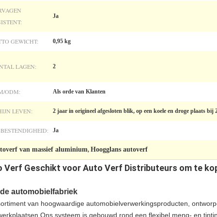
RVAGEN
Ja
ISTENT:
TTO GEWICHT:
0,95 kg
NTAL LAGEN:
2
M/ODM:
Als orde van Klanten
HIJN LEVEN:
2 jaar in origineel afgesloten blik, op een koele en droge plaats bij
-BESTENDIGHEID:
Ja
toverf van massief aluminium
Hoogglans autoverf
,
o Verf Geschikt voor Auto Verf Distributeurs om te kop
de automobielfabriek
ssortiment van hoogwaardige automobielverwerkingsproducten, ontwor
ewerkplaatsen.Ons systeem is gebouwd rond een flexibel meng- en tin