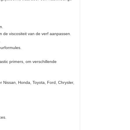
n.
n de viscositeit van de verf aanpassen.
.
eurformules.
stic primers, om verschillende
 Nissan, Honda, Toyota, Ford, Chrysler,
.
ces.