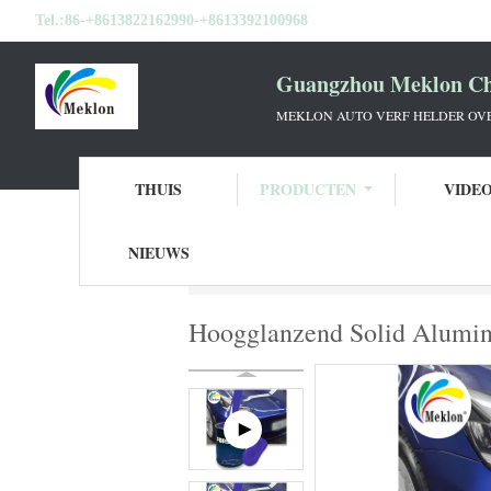
Tel.:
86-+8613822162990-+8613392100968
Guangzhou Meklon Che
MEKLON AUTO VERF HELDER OVE
THUIS
PRODUCTEN
VIDE
NIEUWS
Thuis
Producten
Autoverf bovenkleding
Hoogglanzend Solid Alumin