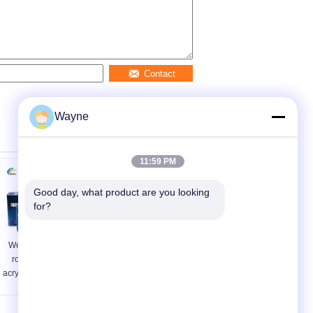
Contact
Wayne
11:59 PM
Good day, what product are you looking 
for?
Weerbestendige
ISO MSDS Autoverf
rode ijzeroxide
Toplaag Geurloos
acrylverf Duurzaam
Rood Oranje Kleur
veelzijdig
Eco-vriendelijke
Automotive Verf