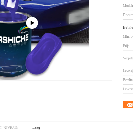
Model
Docum
Betal
Min. be
Prijs:
Verpak
Leverti
Betalin
Leveri
C -NIVEAU:
Laag