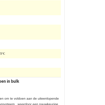
 25°C
en in bulk
pen om te voldoen aan de uiteenlopende
tingsysteem., waardoor een nauwkeurige