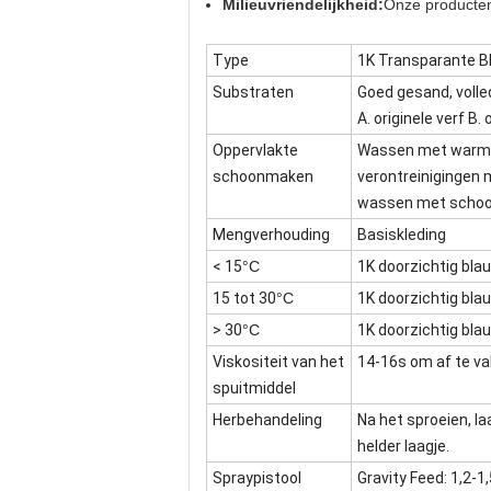
Milieuvriendelijkheid:
Onze producten
Type
1K Transparante B
Substraten
Goed gesand, volle
A. originele verf B.
Oppervlakte
Wassen met warme 
schoonmaken
verontreinigingen
wassen met schoon
Mengverhouding
Basiskleding
< 15
°C
1K doorzichtig bla
15 tot 30
°C
1K doorzichtig bla
> 30
°C
1K doorzichtig bla
Viskositeit van het
14-16s om af te vall
spuitmiddel
Herbehandeling
Na het sproeien, l
helder laagje.
Spraypistool
Gravity Feed: 1,2-