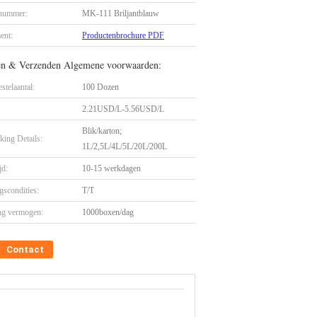
nummer:
MK-111 Briljantblauw
ent:
Productenbrochure PDF
en & Verzenden Algemene voorwaarden:
stelaantal:
100 Dozen
2.21USD/L-5.56USD/L
Blik/karton;
king Details:
1L/2,5L/4L/5L/20L/200L
jd:
10-15 werkdagen
gscondities:
T/T
ng vermogen:
1000boxen/dag
Contact