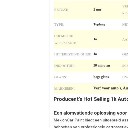
VE
RECOAT:
2 uur
RES
TYPE:
NE
Toplaag
CHEMISCHE
AA
Ja
WEERSTAND:
HITTEBESTENDIGHEID:
OE
Ja
DROOGTIJD:
SC
30 minuten
GLANS:
UV
hoge glans
MARKEREN:
Verf voor auto's
Au
,
Producent's Hot Selling 1k Aut
Een alomvattende oplossing voor 
MeklonCar Paint biedt een uitgebreid a
behoeften van professionele carrosseri