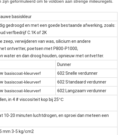
 zijn geformuleerd om te voldoen aan strenge milieuregels.
lauwe basiskleur
dig gedroogd en met een goede bestaande afwerking, zoals:
 oud verfbedrijf C.1K of 2K
zeep, verwijderen van was, silicium en andere
 met ontvetter, poetsen met P800-P1000,
 water en dan droog houden, opnieuw met ontvetter.
Dunner
uw
basiscoat-kleurverf
602 Snelle verdunner
uw
basiscoat-kleurverf
602 Standaard verdunner
uw
basiscoat-kleurverf
602 Langzaam verdunner
en, in 4 # viscositeit kop bij 25
°C
aat 10-20 minuten luchtdrogen, en sproei dan meteen een
1,5 mm 3-5 kg/cm2