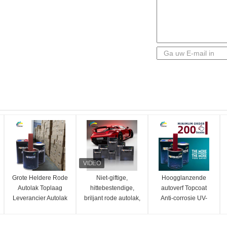
Grote Heldere Rode
Niet-giftige,
Hoogglanzende
Autolak Toplaag
hittebestendige,
autoverf Topcoat
Leverancier Autolak
briljant rode autolak,
Anti-corrosie UV-
Autolak Spuitverf
vervagingsbestendige
bescherming
toplaag voor auto's
Autoverfleverancier