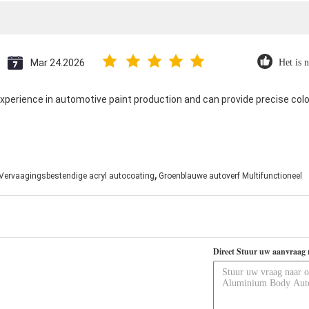
Mar 24.2026
Het is n
xperience in automotive paint production and can provide precise col
,
Vervaagingsbestendige acryl autocoating
Groenblauwe autoverf Multifunctioneel
Direct Stuur uw aanvraag 