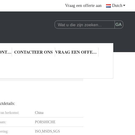
Vraag een offerte aan
Dutch
KWALITEITSCONTROLE
CONTACTEER ONS
VRAAG EEN OFFERTE AAN
tdetails:
 van herkomst:
China
aam:
PORSHICHE
cering:
ISO,MSDS,SGS