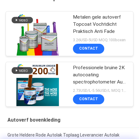
Metalen gele autoverf
Topcoat Vochtdicht
Praktisch Anti Fade
3.26USD-5USD MOQ:100boxen
CONTACT
Professionele bruine 2K
autocoating
spectrophotometer Auto
Refinish Repair Fabrikant
2.73USD/L-5.56USD/L MOQ:100boxen
Automotive Auto Verf
CONTACT
Autoverf bovenkleding
Grote Heldere Rode Autolak Toplaag Leverancier Autolak