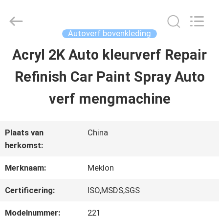
2026
Guangzhou
Meklon
Chemical
Autoverf bovenkleding
Technology
Co.,
Acryl 2K Auto kleurverf Repair
THUIS
Ltd..
All
Refinish Car Paint Spray Auto
Rights
Reserved.
PRODUCTEN
verf mengmachine
VIDEOS
Plaats van
China
herkomst:
OVER
Merknaam:
Meklon
ONS
Certificering:
ISO,MSDS,SGS
Modelnummer:
221