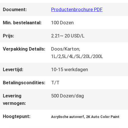
FABRIEKSREIS
Document:
Productenbrochure PDF
KWALITEITSCONTROLE
Min. bestelaantal:
100 Dozen
Prijs:
2.21~ 20 USD/L
CONTACTEER
Verpakking Details:
Doos/Karton;
ONS
1L/2,5L/4L/5L/20L/200L
Levertijd:
10-15 werkdagen
NIEUWS
Betalingscondities:
T/T
Levering
500 Dozen/dag
VRAAG
vermogen:
EEN
Hoogtepunt:
,
Acrylische autoverf
2K Auto Color Paint
OFFERTE