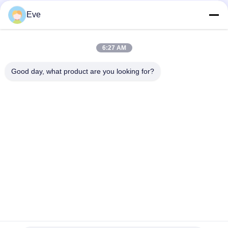
Autolak Spuitverf
Eve
Niet-giftige, hittebestendige, briljant rode autolak,
vervagingsbestendige toplaag voor auto's
6:27 AM
Hoogglanzende autoverf Topcoat Anti-corrosie UV-
Good day, what product are you looking for?
bescherming Autoverfleverancier Automotive Refinish verf
populaire categorieën
Alle
De Verf Van De 
Autoverf Basecoat
Refinishauto
Autoverf 
Autopolyesterputty
Bovenkleding
Metaal Zilveren 
Auto Parel Verf
Autoverf