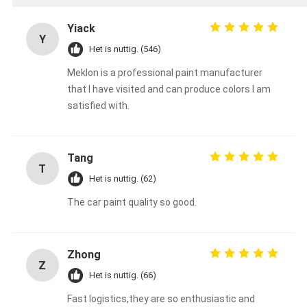
Yiack
Y
Het is nuttig. (546)
Meklon is a professional paint manufacturer
that I have visited and can produce colors I am
satisfied with.
Tang
T
Het is nuttig. (62)
The car paint quality so good.
Zhong
Z
Het is nuttig. (66)
Fast logistics,they are so enthusiastic and