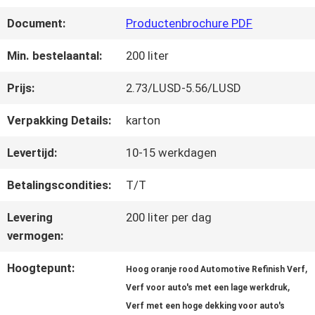
FABRIEKSREIS
Document:
Productenbrochure PDF
KWALITEITSCONTROLE
Min. bestelaantal:
200 liter
Prijs:
2.73/LUSD-5.56/LUSD
CONTACTEER
Verpakking Details:
karton
ONS
Levertijd:
10-15 werkdagen
Betalingscondities:
T/T
NIEUWS
Levering
200 liter per dag
vermogen:
VRAAG
Hoogtepunt:
,
Hoog oranje rood Automotive Refinish Verf
EEN
,
Verf voor auto's met een lage werkdruk
OFFERTE
Verf met een hoge dekking voor auto's