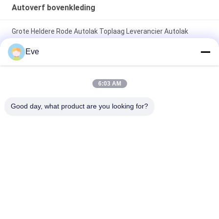
Autoverf bovenkleding
Grote Heldere Rode Autolak Toplaag Leverancier Autolak
Autolak Spuitverf
Eve
Niet-giftige, hittebestendige, briljant rode autolak,
vervagingsbestendige toplaag voor auto's
6:03 AM
Hoogglanzende autoverf Topcoat Anti-corrosie UV-
Good day, what product are you looking for?
bescherming Autoverfleverancier Automotive Refinish verf
populaire categorieën
Alle
De Verf Van De 
Autoverf Basecoat
Refinishauto
Autoverf 
Autopolyesterputty
Bovenkleding