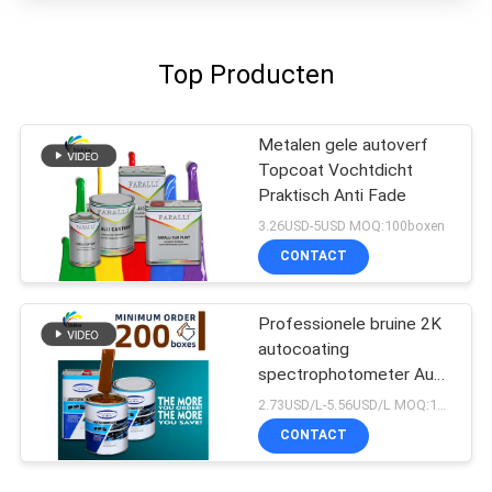
Top Producten
Metalen gele autoverf
Topcoat Vochtdicht
Praktisch Anti Fade
3.26USD-5USD MOQ:100boxen
CONTACT
Professionele bruine 2K
autocoating
spectrophotometer Auto
Refinish Repair Fabrikant
2.73USD/L-5.56USD/L MOQ:100boxen
Automotive Auto Verf
CONTACT