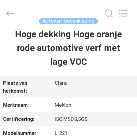
2026
Guangzhou
Meklon
Chemical
Autoverf bovenkleding
Technology
Co.,
Hoge dekking Hoge oranje
THUIS
Ltd..
All
rode automotive verf met
Rights
Reserved.
PRODUCTEN
lage VOC
VIDEOS
Plaats van
China
herkomst:
OVER
Merknaam:
Meklon
ONS
Certificering:
ISO,MSDS,SGS
Modelnummer:
L-221