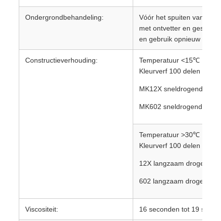
Ondergrondbehandeling:
Vóór het spuiten van de 
met ontvetter en geschuu
en gebruik opnieuw ontvett
Constructieverhouding:
Temperatuur <15℃
Kleurverf 100 delen
MK12X sneldrogende hard
MK602 sneldrogende verd
Temperatuur >30℃
Kleurverf 100 delen
12X langzaam drogende h
602 langzaam drogende v
Viscositeit:
16 seconden tot 19 second