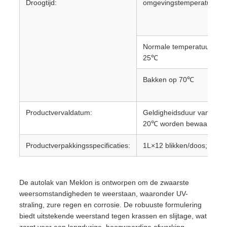
Droogtijd:
omgevingstemperatuur
Normale temperatuur
25℃
Bakken op 70℃
Productvervaldatum:
Geldigheidsduur van 1-3 j
20℃ worden bewaard
Productverpakkingsspecificaties:
1L×12 blikken/doos; 4L×4 
De autolak van Meklon is ontworpen om de zwaarste
weersomstandigheden te weerstaan, waaronder UV-
straling, zure regen en corrosie. De robuuste formulering
biedt uitstekende weerstand tegen krassen en slijtage, wat