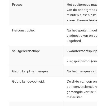
Proces::
Het spuitproces maakt geb
van de ondergrond aan te 
minuten tussen elke twee 
staan. Daarna bakken. Dik
Herconstructie:
Na het spuiten moeten ev
gladgestreken en geschuur
uitgehard.
spuitgereedschap:
Zwaartekrachtspuitpistoo
Zuigspuitpistool (onder)
Gebruikstijd na mengen:
Na het mengen van de co
Gebruikshoeveelheid:
De dikte van een enkele l
een conversieratio van 70
gemengde verf is: 8 vierk
meter/liter.