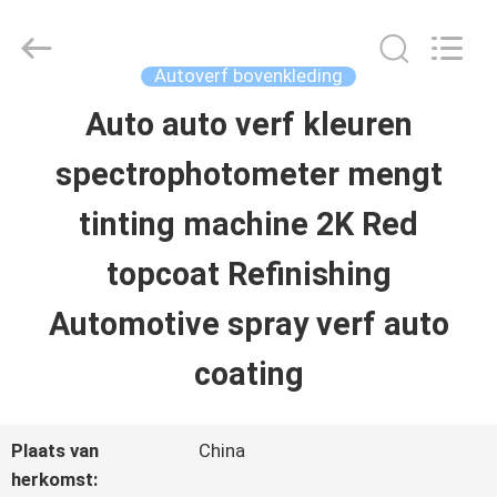
2026
Guangzhou
Meklon
Chemical
Autoverf bovenkleding
Technology
Co.,
Auto auto verf kleuren
THUIS
Ltd..
All
spectrophotometer mengt
Rights
Reserved.
PRODUCTEN
tinting machine 2K Red
topcoat Refinishing
VIDEOS
Automotive spray verf auto
OVER
coating
ONS
Plaats van
China
herkomst: