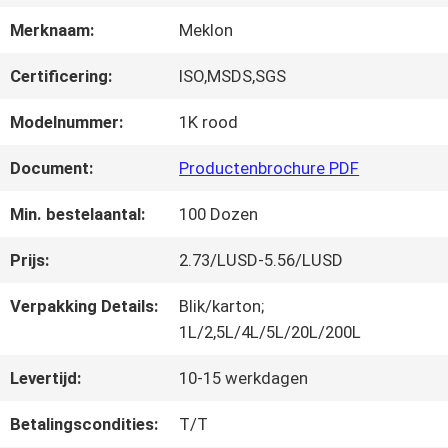
FABRIEKSREIS
Merknaam:
Meklon
KWALITEITSCONTROLE
Certificering:
ISO,MSDS,SGS
Modelnummer:
1K rood
CONTACTEER
Document:
Productenbrochure PDF
ONS
Min. bestelaantal:
100 Dozen
Prijs:
2.73/LUSD-5.56/LUSD
NIEUWS
Verpakking Details:
Blik/karton;
1L/2,5L/4L/5L/20L/200L
VRAAG
Levertijd:
10-15 werkdagen
EEN
Betalingscondities:
T/T
OFFERTE