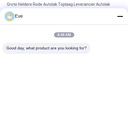
Grote Heldere Rode Autolak Toplaag Leverancier Autolak
Autolak Spuitverf
Eve
Niet-giftige, hittebestendige, briljant rode autolak,
vervagingsbestendige toplaag voor auto's
8:49 AM
Hoogglanzende autoverf Topcoat Anti-corrosie UV-
Good day, what product are you looking for?
bescherming Autoverfleverancier Automotive Refinish verf
populaire categorieën
Alle
De Verf Van De 
Autoverf Basecoat
Refinishauto
Autoverf 
Autopolyesterputty
Bovenkleding
Metaal Zilveren 
Auto Parel Verf