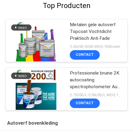
Top Producten
Metalen gele autoverf
Topcoat Vochtdicht
Praktisch Anti Fade
3.26USD-5USD MOQ:100boxen
CONTACT
Professionele bruine 2K
autocoating
spectrophotometer Auto
Refinish Repair Fabrikant
2.73USD/L-5.56USD/L MOQ:100boxen
Automotive Auto Verf
CONTACT
Autoverf bovenkleding