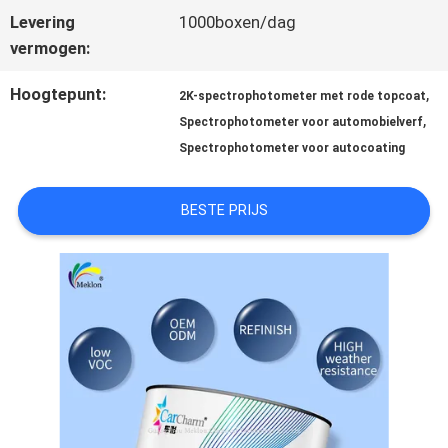
Levering
1000boxen/dag
AAN
vermogen:
Hoogtepunt:
,
2K-spectrophotometer met rode topcoat
SITEMAP
,
Spectrophotometer voor automobielverf
Spectrophotometer voor autocoating
PRIVACYBELEID
BESTE PRIJS