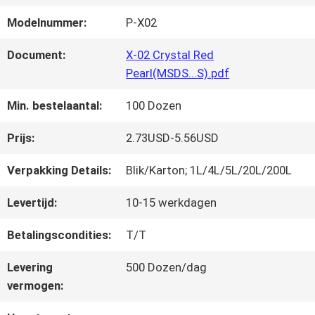
FABRIEKSREIS
Modelnummer:
P-X02
KWALITEITSCONTROLE
Document:
X-02 Crystal Red
Pearl(MSDS...S).pdf
Min. bestelaantal:
100 Dozen
CONTACTEER
ONS
Prijs:
2.73USD-5.56USD
Verpakking Details:
Blik/Karton; 1L/4L/5L/20L/200L
NIEUWS
Levertijd:
10-15 werkdagen
Betalingscondities:
T/T
VRAAG
Levering
500 Dozen/dag
EEN
vermogen:
OFFERTE