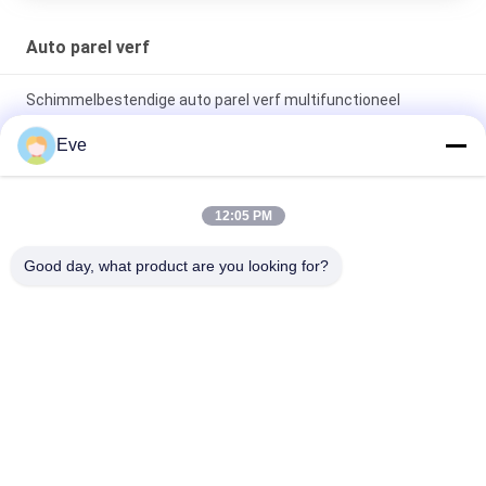
Auto parel verf
Schimmelbestendige auto parel verf multifunctioneel
praktische witte kleur
Eve
Niet-giftige Rode Parel Auto Verf Multiscene Vervaagt
Bestendige Parelmoer Auto Verf
12:05 PM
Waterdichte Autolak Groen Parelmoer Anti UV Stabiele 1K
Good day, what product are you looking for?
Grondlak Voor Carrosserie
populaire categorieën
Alle
De Verf Van De 
Autoverf Basecoat
Refinishauto