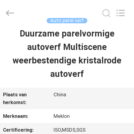
2026
Guangzhou
Meklon
Chemical
Auto parel verf
Technology
Co.,
Duurzame parelvormige
THUIS
Ltd..
All
autoverf Multiscene
Rights
Reserved.
PRODUCTEN
weerbestendige kristalrode
autoverf
VIDEOS
Plaats van
China
OVER
herkomst:
ONS
Merknaam:
Meklon
Certificering:
ISO,MSDS,SGS